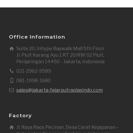
Office Information
Suite 20, Inhype Baywalk Mall 5th Floor
Jl. Pluit Karang Ayu 1 RT 20/RW 02 Pluit,
Penjaringan 14450 - Jakarta, Indonesia
021-2962-9589
081-1998-1680
sales@jakarta-fajarputraplasindo.com
Factory
Jl. Raya Raos Pecinan, Desa Carat Kejapanan –