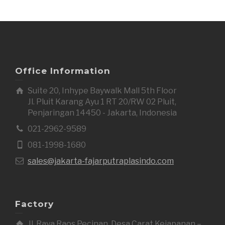
Office Information
Suite 20, Inhype Baywalk Mall 5th Floor
Jl. Pluit Karang Ayu 1 RT 20/RW 02 Pluit,
Penjaringan 14450 - Jakarta, Indonesia
021-2962-9589
081-1998-1680
sales@jakarta-fajarputraplasindo.com
Factory
Jl. Raya Raos Pecinan, Desa Carat Kejapanan –