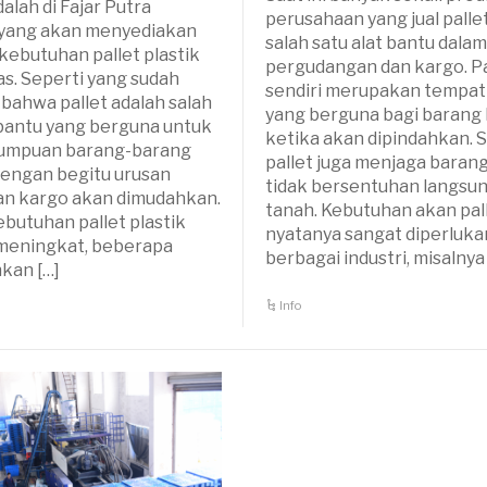
alah di Fajar Putra
perusahaan yang jual palle
. yang akan menyediakan
salah satu alat bantu dala
kebutuhan pallet plastik
pergudangan dan kargo. Pa
as. Seperti yang sudah
sendiri merupakan tempa
 bahwa pallet adalah salah
yang berguna bagi barang 
 bantu yang berguna untuk
ketika akan dipindahkan. Se
tumpuan barang-barang
pallet juga menjaga baran
 Dengan begitu urusan
tidak bersentuhan langsu
an kargo akan dimudahkan.
tanah. Kebutuhan akan pal
butuhan pallet plastik
nyatanya sangat diperluka
meningkat, beberapa
berbagai industri, misalnya
hkan […]
Info