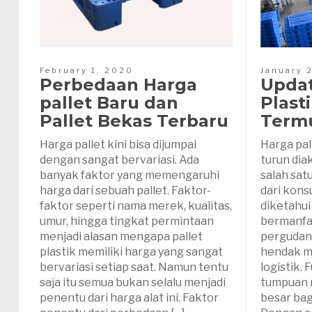
February 1, 2020
January 
Perbedaan Harga
Updat
pallet Baru dan
Plast
Pallet Bekas Terbaru
Term
Harga pallet kini bisa dijumpai
Harga pal
dengan sangat bervariasi. Ada
turun dia
banyak faktor yang memengaruhi
salah sat
harga dari sebuah pallet. Faktor-
dari kons
faktor seperti nama merek, kualitas,
diketahui
umur, hingga tingkat permintaan
bermanfa
menjadi alasan mengapa pallet
pergudan
plastik memiliki harga yang sangat
hendak m
bervariasi setiap saat. Namun tentu
logistik. 
saja itu semua bukan selalu menjadi
tumpuan 
penentu dari harga alat ini. Faktor
besar bag