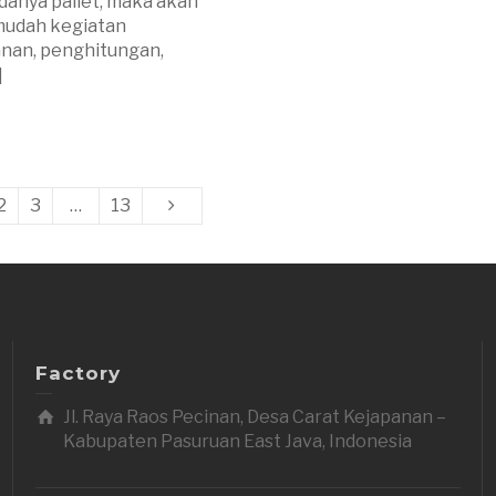
anya pallet, maka akan
udah kegiatan
nan, penghitungan,
]
2
3
…
13
Factory
Jl. Raya Raos Pecinan, Desa Carat Kejapanan –
Kabupaten Pasuruan East Java, Indonesia