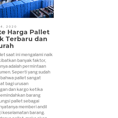
24, 2020
e Harga Pallet
ik Terbaru dan
urah
let saat ini mengalami naik
kibatkan banyak faktor,
unya adalah permintaan
umen. Seperti yang sudah
 bahwa pallet sangat
at bagi urusan
gan dan kargo ketika
emindahkan barang
Fungsi pallet sebagai
nyatanya memberi andil
i keselamatan barang.