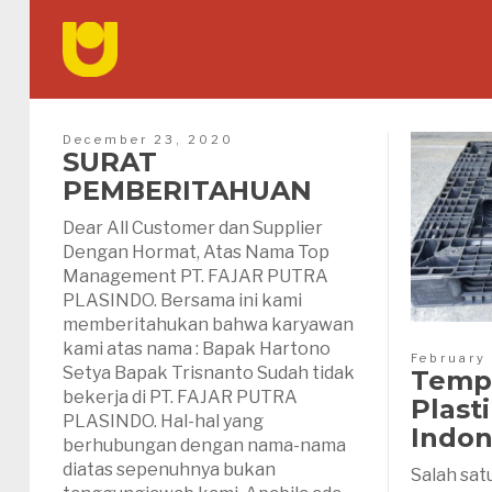
December 23, 2020
SURAT
PEMBERITAHUAN
Dear All Customer dan Supplier
Dengan Hormat, Atas Nama Top
Management PT. FAJAR PUTRA
PLASINDO. Bersama ini kami
memberitahukan bahwa karyawan
kami atas nama : Bapak Hartono
February
Setya Bapak Trisnanto Sudah tidak
Tempa
bekerja di PT. FAJAR PUTRA
Plast
PLASINDO. Hal-hal yang
Indon
berhubungan dengan nama-nama
diatas sepenuhnya bukan
Salah satu