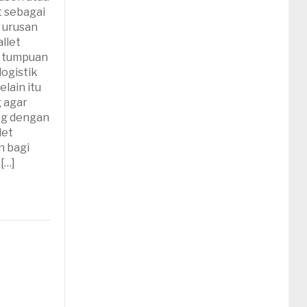
t sebagai
m urusan
llet
t tumpuan
logistik
lain itu
g agar
ng dengan
let
n bagi
 […]