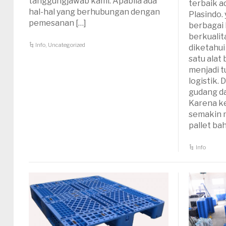
tanggungjawab kami. Apabila ada
terbaik ad
hal-hal yang berhubungan dengan
Plasindo
pemesanan […]
berbagai 
berkualit
Info
,
Uncategorized
diketahui
satu alat
menjadi 
logistik.
gudang d
Karena ke
semakin 
pallet ba
Info