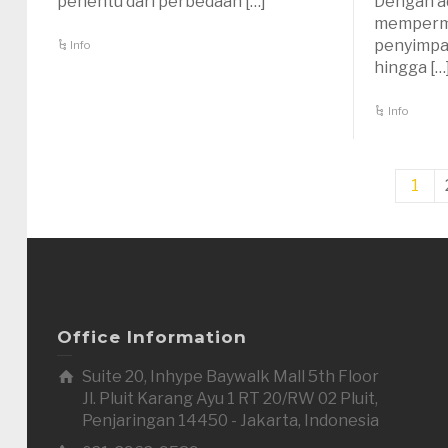
penentu dari perbedaan […]
Dengan ad
memperm
penyimpa
Info
hingga […
Info
1
Office Information
Suite 20, Inhype Baywalk Mall 5th Floor
Jl. Pluit Karang Ayu 1 RT 20/RW 02 Pluit,
Penjaringan 14450 - Jakarta, Indonesia