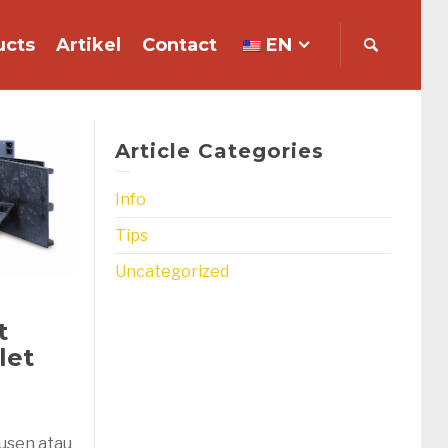
ucts
Artikel
Contact
EN
Article Categories
Info
Tips
Uncategorized
t
let
dusen atau