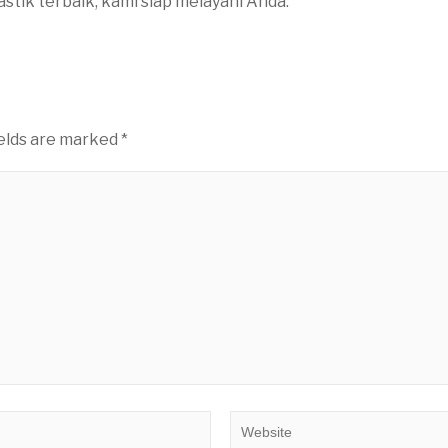
lastik terbaik, kami siap melayani Anda.
ields are marked
*