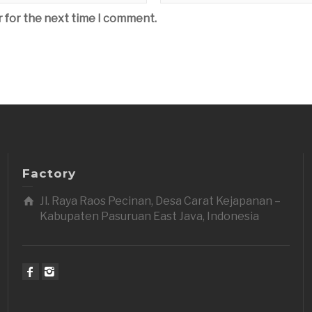
r for the next time I comment.
Factory
Jl. Raya Raos Pecinan, Desa Carat Kejapanan –
Kabupaten Pasuruan East Java, Indonesia