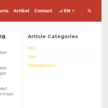
ucts
Artikel
Contact
EN
ya
Article Categories
Info
akan
Tips
Uncategorized
paya
agar
llet
erti apa