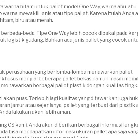
lnya warna hitam untuk pallet model One Way, warna abu-abu
p warna mewakili jenis atau tipe pallet. Karena itulah Anda 
itam, biru atau merah.
ng berbeda-beda. Tipe One Way lebih cocok dipakai pada kar
k logistik gudang. Bahkan ada jenis pallet yang cocok un
yak perusahaan yang berlomba-lomba menawarkan pallet
g khusus menjual beberapa pallet bekas namun masih memil
i menawarkan berbagai pallet plastik dengan kualitas tingka
i akan puas. Terlebih lagi kualitas yang ditawarkan juga bu
n jamur atau sejenisnya, pallet yang terbuat dari plastik 
Anda lakukan akan lebih aman.
ng CS kami. Anda akan diberikan berbagai informasi lengk
Anda bisa mendapatkan informasi ukuran pallet apa saja yan