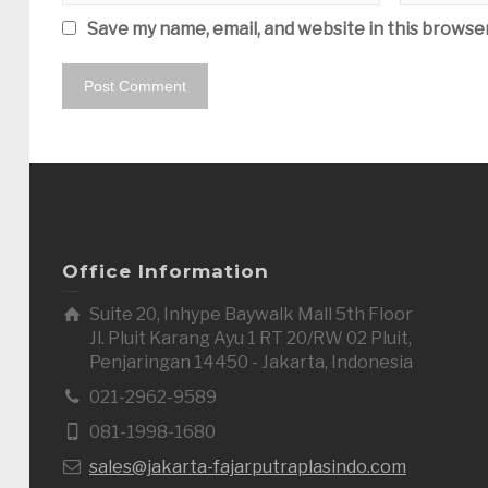
Save my name, email, and website in this browse
Office Information
Suite 20, Inhype Baywalk Mall 5th Floor
Jl. Pluit Karang Ayu 1 RT 20/RW 02 Pluit,
Penjaringan 14450 - Jakarta, Indonesia
021-2962-9589
081-1998-1680
sales@jakarta-fajarputraplasindo.com