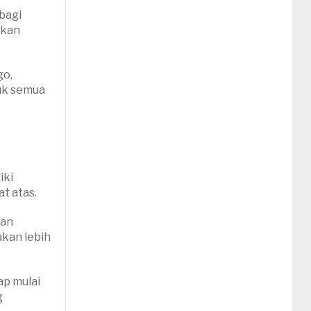
 bagi
akan
go,
tuk semua
iki
t atas.
kan
akan lebih
ap mulai
g