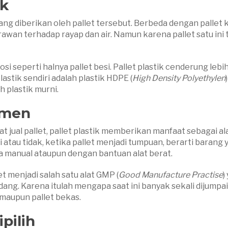
ik
ang diberikan oleh pallet tersebut. Berbeda dengan pallet 
awan terhadap rayap dan air. Namun karena pallet satu ini 
orosi seperti halnya pallet besi. Pallet plastik cenderung leb
lastik sendiri adalah plastik HDPE (
High Density Polyethylen
 plastik murni.
umen
t jual pallet, pallet plastik memberikan manfaat sebagai al
au tidak, ketika pallet menjadi tumpuan, berarti barang 
a manual ataupun dengan bantuan alat berat.
t menjadi salah satu alat GMP (
Good Manufacture Practise
)
ng. Karena itulah mengapa saat ini banyak sekali dijumpai
u maupun pallet bekas.
pilih