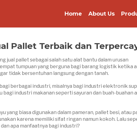
Home
About Us
Prod
ual Pallet Terbaik dan Terperca
g jual pallet sebagai salah satu alat bantu dalam urusan
tempat tumpuan yang berguna bagi barang logistik ketika 
 agar tidak bersentuhan langsung dengan tanah.
gi berbagai industri, misalnya bagi industri elektronik su
u bagi industri makanan seperti sayuran dan buah-buahan 
kayu yang biasa digunakan dalam pameran, pallet besi, atau pa
igunakan karena memiliki sifat ringan namun kokoh. Lalu sep
 dan apa manfaatnya bagi industri?