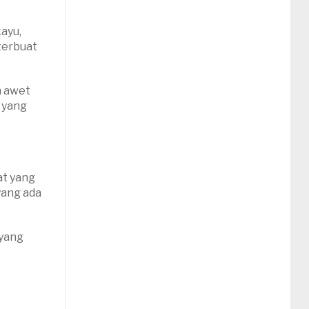
kayu,
terbuat
ih awet
) yang
at yang
yang ada
 yang