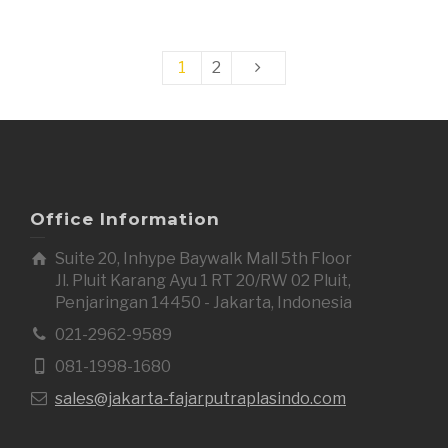
1
2
Office Information
Suite 20, Inhype Baywalk Mall 5th Floor
Jl. Pluit Karang Ayu 1 RT 20/RW 02 Pluit,
Penjaringan 14450 - Jakarta, Indonesia
021-2962-9589
081-1998-1680
sales@jakarta-fajarputraplasindo.com