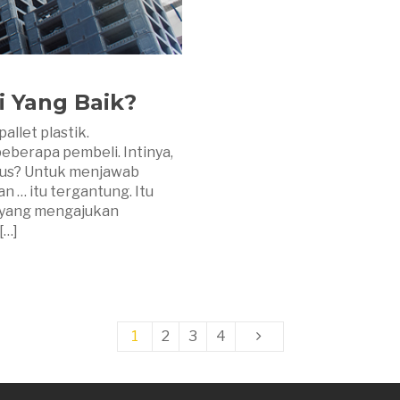
i Yang Baik?
allet plastik.
eberapa pembeli. Intinya,
agus? Untuk menjawab
n … itu tergantung. Itu
a yang mengajukan
[…]
1
2
3
4