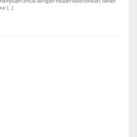
kemampuan untuk dengan mudah dibersihkan, tahan
ur […]