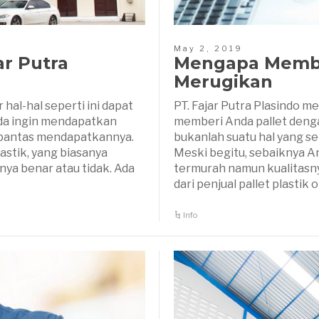
May 2, 2019
ar Putra
Mengapa Membe
Merugikan
hal-hal seperti ini dapat
PT. Fajar Putra Plasindo me
nda ingin mendapatkan
memberi Anda pallet denga
 pantas mendapatkannya.
bukanlah suatu hal yang se
astik, yang biasanya
Meski begitu, sebaiknya An
ya benar atau tidak. Ada
termurah namun kualitasny
dari penjual pallet plastik
Info