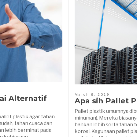
March 6, 2019
i Alternatif
Apa sih Pallet P
Pallet plastik umumnya dib
llet plastik agar tahan
minuman). Mereka biasanya
mudah, tahan cuaca dan
bahkan lebih serta tahan 
an lebih berminat pada
korosi. Kegunaan pallet pla
an kebiasaan