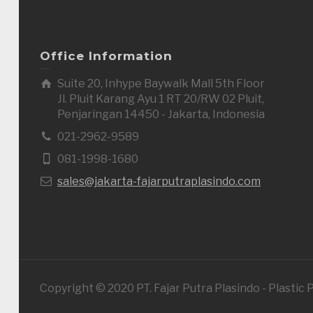
Office Information
Suite 20, Inhype Baywalk Mall 5th Floor
Jl. Pluit Karang Ayu 1 RT 20/RW 02 Pluit,
Penjaringan 14450 - Jakarta, Indonesia
021-2962-9589
081-1998-1680
sales@jakarta-fajarputraplasindo.com
Copyright © 2020 PT. Fajar Putra Plasindo - Plastic