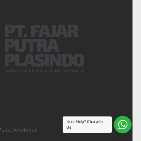
Need Help?
Chat with
Us
iVLab Developer.