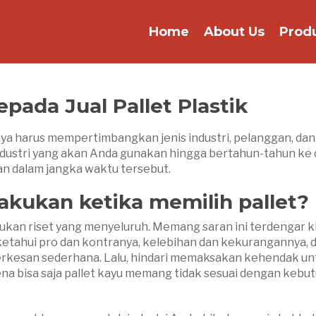
Home
About Us
Prod
pada Jual Pallet Plastik
rnya harus mempertimbangkan jenis industri, pelanggan, dan
 industri yang akan Anda gunakan hingga bertahun-tahun ke
n dalam jangka waktu tersebut.
lakukan ketika memilih pallet?
kan riset yang menyeluruh. Memang saran ini terdengar kl
 ketahui pro dan kontranya, kelebihan dan kekurangannya, 
terkesan sederhana. Lalu, hindari memaksakan kehendak un
na bisa saja pallet kayu memang tidak sesuai dengan kebu