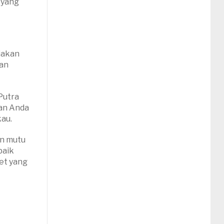
 yang
diakan
kan
Putra
kan Anda
kau.
an mutu
baik
let yang