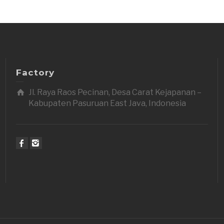
Factory
Jl. Raya Raos Pecinan, Desa Carat Kejapanan –
Kabupaten Pasuruan East Java, Indonesia