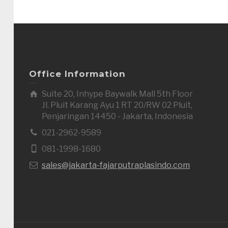
Office Information
Suite 20, Inhype Baywalk Mall 5th Floor
Jl. Pluit Karang Ayu 1 RT 20/RW 02 Pluit,
Penjaringan 14450 - Jakarta, Indonesia
021-2962-9589
081-1998-1680
sales@jakarta-fajarputraplasindo.com