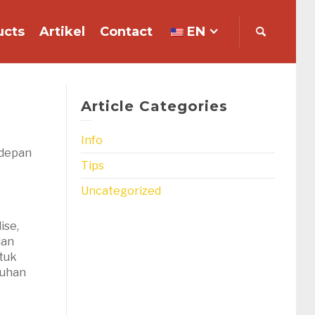
ucts
Artikel
Contact
EN
Article Categories
Info
 depan
Tips
Uncategorized
ise,
dan
tuk
tuhan