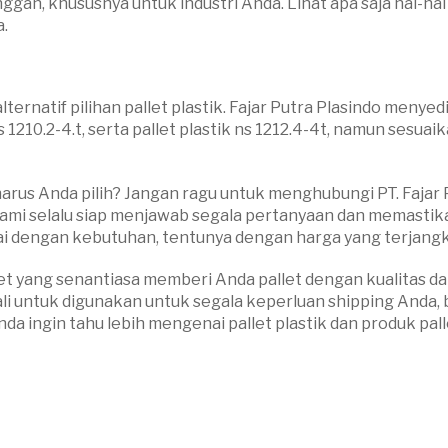
gan, khususnya untuk industri Anda. Lihat apa saja hal-hal
.
ternatif pilihan pallet plastik. Fajar Putra Plasindo menye
 fs 1210.2-4.t, serta pallet plastik ns 1212.4-4t, namun sesuai
harus Anda pilih? Jangan ragu untuk menghubungi PT. Fajar 
m kami selalu siap menjawab segala pertanyaan dan memasti
uai dengan kebutuhan, tentunya dengan harga yang terjang
let yang senantiasa memberi Anda pallet dengan kualitas d
li untuk digunakan untuk segala keperluan shipping Anda, 
a ingin tahu lebih mengenai pallet plastik dan produk pal