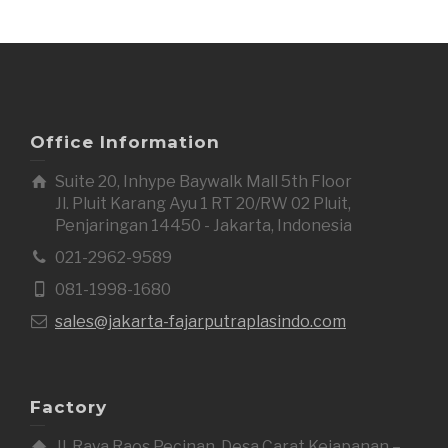
Office Information
Suite 20, Inhype Baywalk Mall 5th Floor
Jl. Pluit Karang Ayu 1 RT 20/RW 02 Pluit,
Penjaringan 14450 - Jakarta, Indonesia
021-2962-9589
081-1998-1680
sales@jakarta-fajarputraplasindo.com
Factory
Jl. Raya Raos Pecinan, Desa Carat Kejapanan –