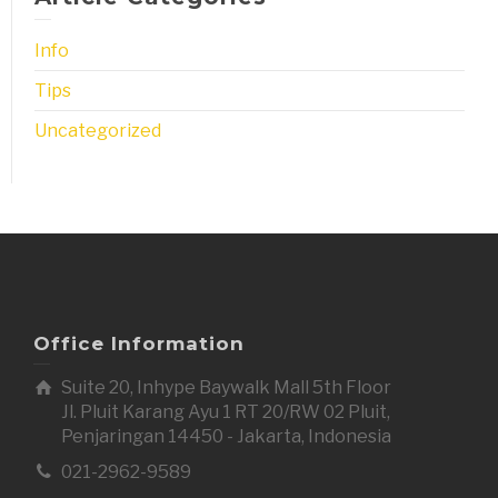
Info
Tips
Uncategorized
Office Information
Suite 20, Inhype Baywalk Mall 5th Floor
Jl. Pluit Karang Ayu 1 RT 20/RW 02 Pluit,
Penjaringan 14450 - Jakarta, Indonesia
021-2962-9589