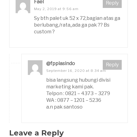
Fael
Reply
May 2, 2019 at 9:56 am
Sy bth palet uk 52 x 72,bagian atas ga
berlubang,/rata,,ada ga pak ?? Bs
custom ?
@fpplasindo
Reply
September 16, 2020 at 8:34 am
bisa langsung hubungi divisi
marketing kami pak.
Telpon : 0821 – 4373 – 3279
WA : 0877 – 1201 – 5236
a.n pak santoso
Leave a Reply