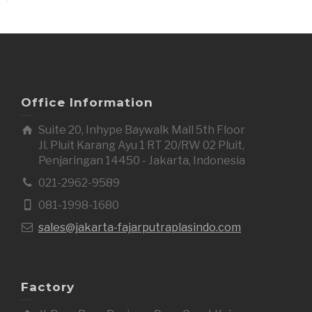
Office Information
Suite 20, Inhype Baywalk Mall 5th Floor
Jl. Pluit Karang Ayu 1 RT 20/RW 02 Pluit,
Penjaringan 14450 - Jakarta, Indonesia
021-2962-9589
081-1998-1680
sales@jakarta-fajarputraplasindo.com
Factory