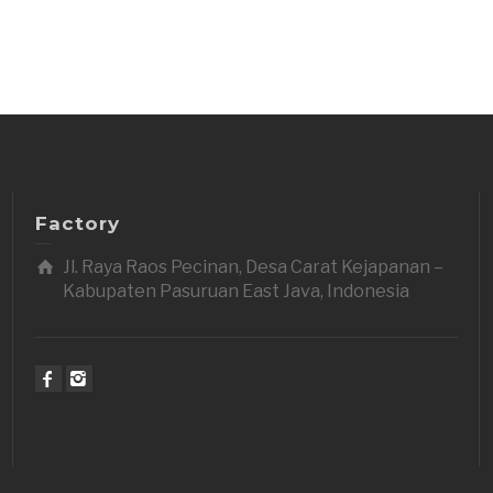
Factory
Jl. Raya Raos Pecinan, Desa Carat Kejapanan –
Kabupaten Pasuruan East Java, Indonesia