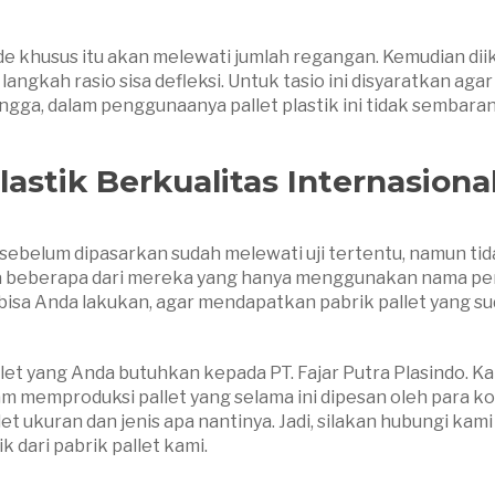
de khusus itu akan melewati jumlah regangan. Kemudian diik
angkah rasio sisa defleksi. Untuk tasio ini disyaratkan agar
gga, dalam penggunaanya pallet plastik ini tidak sembara
astik Berkualitas Internasiona
i sebelum dipasarkan sudah melewati uji tertentu, namun ti
a beberapa dari mereka yang hanya menggunakan nama p
 bisa Anda lakukan, agar mendapatkan pabrik pallet yang s
et yang Anda butuhkan kepada PT. Fajar Putra Plasindo. K
m memproduksi pallet yang selama ini dipesan oleh para k
ukuran dan jenis apa nantinya. Jadi, silakan hubungi kami
 dari pabrik pallet kami.