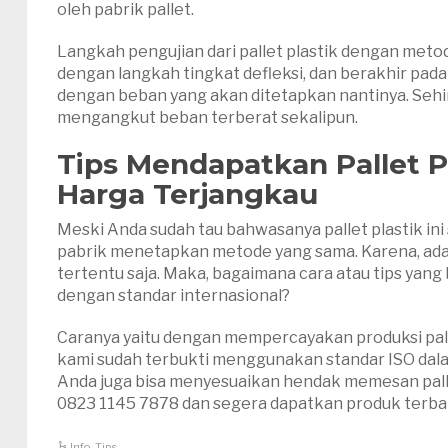
oleh pabrik pallet.
Langkah pengujian dari pallet plastik dengan meto
dengan langkah tingkat defleksi, dan berakhir pada l
dengan beban yang akan ditetapkan nantinya. Sehin
mengangkut beban terberat sekalipun.
Tips Mendapatkan Pallet Pl
Harga Terjangkau
Meski Anda sudah tau bahwasanya pallet plastik in
pabrik menetapkan metode yang sama. Karena, ad
tertentu saja. Maka, bagaimana cara atau tips yang
dengan standar internasional?
Caranya yaitu dengan mempercayakan produksi pall
kami sudah terbukti menggunakan standar ISO dala
Anda juga bisa menyesuaikan hendak memesan pallet 
0823 1145 7878 dan segera dapatkan produk terbaik
Info
,
Tips