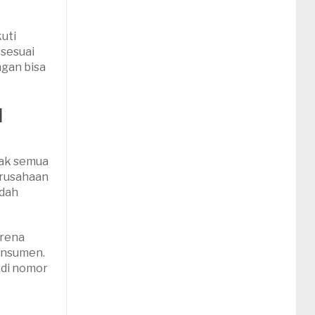
uti
 sesuai
ngan bisa
l
dak semua
erusahaan
udah
arena
onsumen.
 di nomor