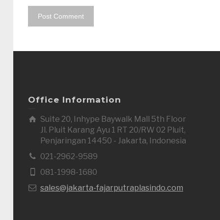
Office Information
Suite 20, Inhype Baywalk Mall 5th Floor
Jl. Pluit Karang Ayu 1 RT 20/RW 02 Pluit,
Penjaringan 14450 - Jakarta, Indonesia
021-2962-9589
081-1998-1680
sales@jakarta-fajarputraplasindo.com