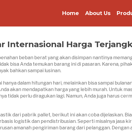
Home
About Us
Prod
dar Internasional Harga Terjang
ai penahan beban berat yang akan disimpan nantinya meman
tidak bisa Anda temukan barang ini di pasaran. Karena, piha
yak bahkan sampai lusinan.
i hanya dalam hitungan hari, melainkan bisa sampai bulanan.
 Anda akan mendapatkan harga yang lebih murah. Untuk ma
nya tidak perlu diragukan lagi. Namun, Anda juga harus cer
ik dari pabrik pallet, berikut ini akan coba dijelaskan. Bi
asis logistik dan pendistribusian. Seperti misalnya jasa ki
urusan amanah pengiriman barang dari pelanggan. Dengan 