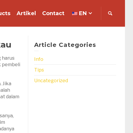
ucts
Artikel
Contact
EN
kau
Article Categories
g harus
Info
k pembeli
Tips
Uncategorized
 Jika
salah
mat dalam
asanya,
rim
adanya