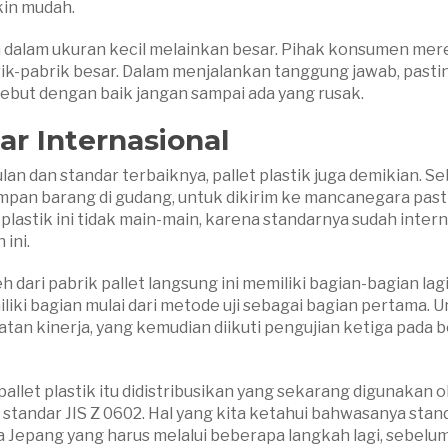
kin mudah.
an dalam ukuran kecil melainkan besar. Pihak konsumen mere
brik-pabrik besar. Dalam menjalankan tanggung jawab, pasti
sebut dengan baik jangan sampai ada yang rusak.
dar Internasional
an dan standar terbaiknya, pallet plastik juga demikian. S
pan barang di gudang, untuk dikirim ke mancanegara past
plastik ini tidak main-main, karena standarnya sudah inter
ini.
 dari pabrik pallet langsung ini memiliki bagian-bagian lag
iliki bagian mulai dari metode uji sebagai bagian pertama. 
ratan kinerja, yang kemudian diikuti pengujian ketiga pada 
allet plastik itu didistribusikan yang sekarang digunakan o
standar JIS Z 0602. Hal yang kita ketahui bahwasanya stan
ra Jepang yang harus melalui beberapa langkah lagi, sebelum 