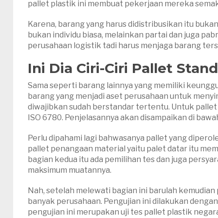
pallet plastik ini membuat pekerjaan mereka sema
Karena, barang yang harus didistribusikan itu buk
bukan individu biasa, melainkan partai dan juga pa
perusahaan logistik tadi harus menjaga barang ter
Ini Dia Ciri-Ciri Pallet Stan
Sama seperti barang lainnya yang memiliki keunggul
barang yang menjadi aset perusahaan untuk menyim
diwajibkan sudah berstandar tertentu. Untuk pallet 
ISO 6780. Penjelasannya akan disampaikan di bawah 
Perlu dipahami lagi bahwasanya pallet yang diperoleh
pallet penangaan material yaitu palet datar itu mem
bagian kedua itu ada pemilihan tes dan juga persya
maksimum muatannya.
Nah, setelah melewati bagian ini barulah kemudian p
banyak perusahaan. Pengujian ini dilakukan dengan 
pengujian ini merupakan uji tes pallet plastik nega