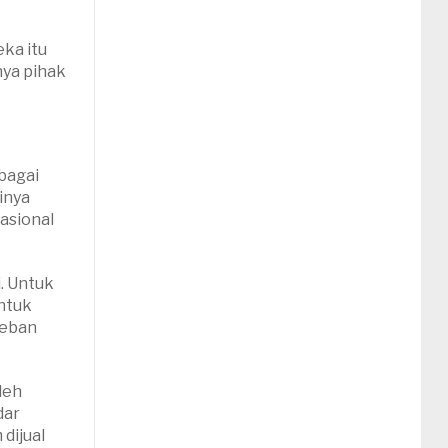
ka itu
nya pihak
ebagai
inya
nasional
i. Untuk
Untuk
beban
leh
dar
dijual