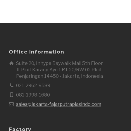
Office Information
Suite 20, Inhype Baywalk Mall 5th Floor
Jl. Pluit Karang Ayu 1 RT 20/RW 02 Pluit,
Penjaringan 14450 - Jakarta, Indonesia
021-2962-9589
081-1998-1680
sales@jakarta-fajarputraplasindo.com
Factory