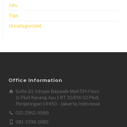
Info
Tips
Uncategorized
Office Information
Suite 20, Inhype Baywalk Mall 5th Floor
Jl. Pluit Karang Ayu 1 RT 20/RW 02 Pluit,
Penjaringan 14450 - Jakarta, Indonesia
021-2962-9589
081-1998-1680