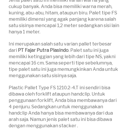
Jenis palet satu ini memiliki varian warna yang
cukup banyak. Anda bisa memiliki warna merah,
kuning, abu-abu, hitam, ataupun biru. Palet tipe FS
memiliki dimensi yang agak panjang karena salah
satu sisinya mencapai 1,2 meter sedangkan sisi lain
hanya 1 meter.
Ini merupakan salah satu varian pallet terbesar
dari
PT Fajar Putra Plasindo
. Palet satu ini juga
memiliki ketinggian yang lebih dari tipe NS, yakni
mencapai 16 cm. Sama seperti tipe sebelumnya,
tipe palet satu ini juga memungkinkan Anda untuk
menggunakan satu sisinya saja.
Plastic Pallet Type FS 1210.2-4.T ini sendiri bisa
dibawa oleh forklift ataupun handclip. Untuk
penggunaan forklift, Anda bisa membawanya dari
4 penjuru. Sedangkan untuk menggunakan
handclip Anda hanya bisa membawanya dari dua
arah saja. Namun jenis palet satu ini bisa dibawa
dengan menggunakan stacker .