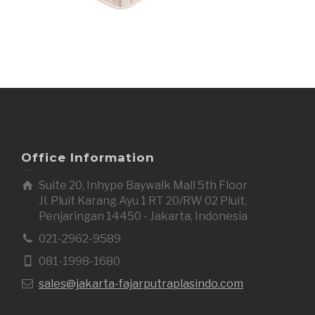
Office Information
Suite 20, Inhype Baywalk Mall 5th Floor
Jl. Pluit Karang Ayu 1 RT 20/RW 02 Pluit,
Penjaringan 14450 - Jakarta, Indonesia
021-2962-9589
081-1998-1680
sales@jakarta-fajarputraplasindo.com