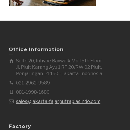
Office Information
Suite 20, Inhype Baywalk Mall 5th Floor
Jl. Pluit Karang Ayu 1 RT 20/RW 02 Pluit,
Penjaringan 14450 - Jakarta, Indonesia
021-2962-9589
081-1998-1680
sales@jakarta-fajarputraplasindo.com
Factory