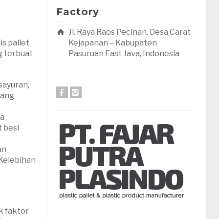
Factory
Jl. Raya Raos Pecinan, Desa Carat
s pallet
Kejapanan – Kabupaten
g terbuat
Pasuruan East Java, Indonesia
sayuran,
yang
ka
t besi
an
 Kelebihan
k faktor