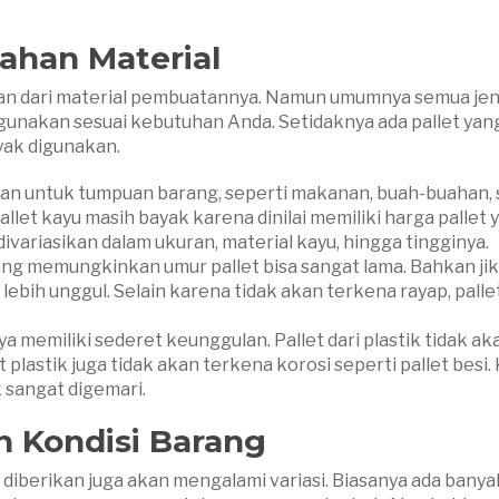
ahan Material
akan dari material pembuatannya. Namun umumnya semua jeni
gunakan sesuai kebutuhan Anda. Setidaknya ada pallet yan
nyak digunakan.
n untuk tumpuan barang, seperti makanan, buah-buahan, 
let kayu masih bayak karena dinilai memiliki harga pallet 
 divariasikan dalam ukuran, material kayu, hingga tingginya.
 yang memungkinkan umur pallet bisa sangat lama. Bahkan ji
 lebih unggul. Selain karena tidak akan terkena rayap, palle
a memiliki sederet keunggulan. Pallet dari plastik tidak ak
et plastik juga tidak akan terkena korosi seperti pallet besi.
k sangat digemari.
 Kondisi Barang
diberikan juga akan mengalami variasi. Biasanya ada banya