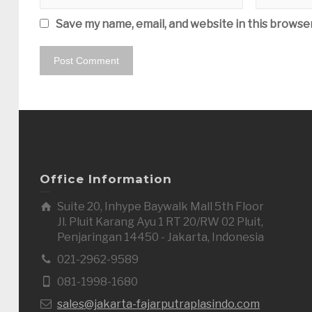
Save my name, email, and website in this browse
Office Information
Suite 20, Inhype Baywalk Mall 5th Floor
Jl. Pluit Karang Ayu 1 RT 20/RW 02 Pluit,
Penjaringan 14450 - Jakarta, Indonesia
021-2962-9589
081-1998-1680
sales@jakarta-fajarputraplasindo.com