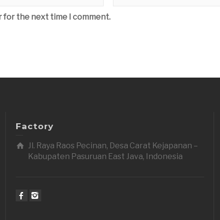
r for the next time I comment.
Factory
Jl. Raya Raos Pecinan, Desa Carat Kejapanan –
Kabupaten Pasuruan East Java, Indonesia