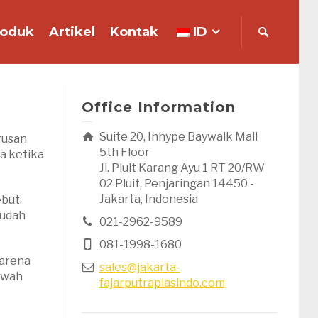
roduk
Artikel
Kontak
ID
Office Information
Suite 20, Inhype Baywalk Mall
rusan
5th Floor
a ketika
Jl. Pluit Karang Ayu 1 RT 20/RW
02 Pluit, Penjaringan 14450 -
Jakarta, Indonesia
but.
sudah
021-2962-9589
081-1998-1680
karena
sales@jakarta-
awah
fajarputraplasindo.com