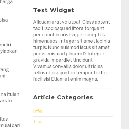
 harga
Text Widget
bisa
Aliquam erat volutpat. Class aptent
taciti sociosqu ad litora torquent
per conubia nostra, per inceptos
himenaeos. Integer sit amet lacinia
endiri
turpis. Nunc euismod lacus sit amet
nyiapkan
purus euismod placerat? Integer
gravida imperdiet tincidunt.
Vivamus convallis dolor ultricies
 yang
tellus consequat, in tempor tortor
emi
facilisis! Etiam et enim magna.
na itulah
Article Categories
 waktu
Info
itas,
Tips
mulai dari