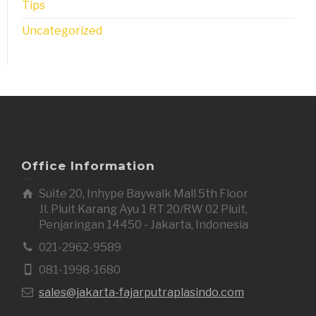
Tips
Uncategorized
Office Information
Suite 20, Inhype Baywalk Mall 5th Floor
Jl. Pluit Karang Ayu 1 RT 20/RW 02 Pluit,
Penjaringan 14450 - Jakarta, Indonesia
021-2962-9589
081-1998-1680
sales@jakarta-fajarputraplasindo.com