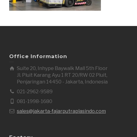
Office Information
Suite 20, Inhype Baywalk Mall 5th Floor
Jl. Pluit Karang Ayu 1 RT 20/RW 02 Pluit,
Penjaringan 14450 - Jakarta, Indonesia
021-2962-9589
081-1998-1680
sales@jakarta-fajarputraplasindo.com