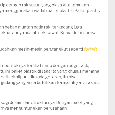
irip dengan rak susun yang biasa kita temukan
a menggunakan wadah pallet plastik. Pallet plastik
n beban muatan pada rak, terkadang juga
kekuatannya adalah dek kawat. Semakin besarnya
k memudahkan mesin-mesin pengangkut seperti
forklift
.
auh, bentuknya terlihat mirip dengan edge rack,
u ini, pallet plastik di Jakarta yang khusus memang
il sekalipun. Jika ada getaran, itu bisa
gudang yang anda butuhkan termasuk jenis rak ini.
 segi desain dan strukturnya. Dengan palet yang
khirnya menguntungkan perusahaan.