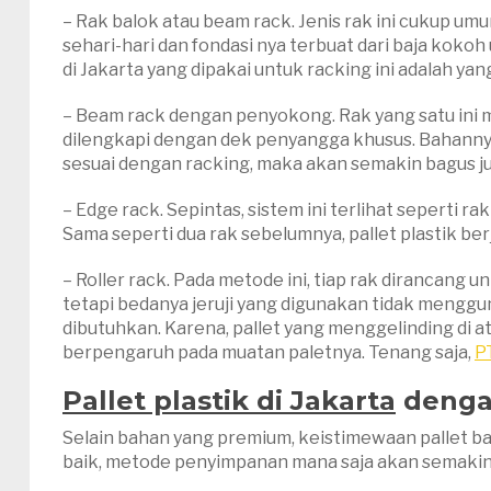
– Rak balok atau beam rack. Jenis rak ini cukup um
sehari-hari dan fondasi nya terbuat dari baja kok
di Jakarta yang dipakai untuk racking ini adalah y
– Beam rack dengan penyokong. Rak yang satu in
dilengkapi dengan dek penyangga khusus. Bahanny
sesuai dengan racking, maka akan semakin bagus jug
– Edge rack. Sepintas, sistem ini terlihat seperti
Sama seperti dua rak sebelumnya, pallet plastik ber
– Roller rack. Pada metode ini, tiap rak dirancang u
tetapi bedanya jeruji yang digunakan tidak mengguna
dibutuhkan. Karena, pallet yang menggelinding di ata
berpengaruh pada muatan paletnya. Tenang saja,
PT
Pallet plastik di Jakarta
denga
Selain bahan yang premium, keistimewaan pallet bai
baik, metode penyimpanan mana saja akan semakin