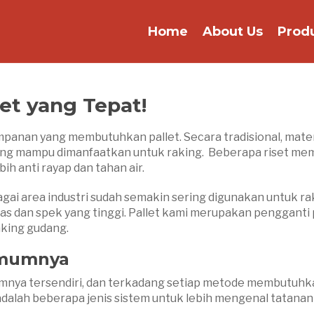
Home
About Us
Prod
et yang Tepat!
anan yang membutuhkan pallet. Secara tradisional, materi
ang mampu dimanfaatkan untuk raking. Beberapa riset me
ih anti rayap dan tahan air.
bagai area industri sudah semakin sering digunakan untuk r
tas dan spek yang tinggi. Pallet kami merupakan penggan
king gudang.
umumnya
mnya tersendiri, dan terkadang setiap metode membutuhkan 
 adalah beberapa jenis sistem untuk lebih mengenal tatan