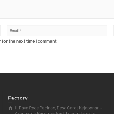
r for the next time I comment.
Factory
Jl. Raya Raos Pecinan, Desa Carat Kejapanan –
Kabupaten Pasuruan East Java, Indonesia