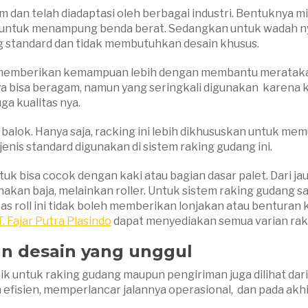
um dan telah diadaptasi oleh berbagai industri. Bentuknya m
oh untuk menampung benda berat. Sedangkan untuk wadah ny
ang standard dan tidak membutuhkan desain khusus.
i memberikan kemampuan lebih dengan membantu merataka
a bisa beragam, namun yang seringkali digunakan karena 
a kualitas nya.
 rak balok. Hanya saja, racking ini lebih dikhususkan untu
jenis standard digunakan di sistem raking gudang ini.
ntuk bisa cocok dengan kaki atau bagian dasar palet. Dari j
kan baja, melainkan roller. Untuk sistem raking gudang sat
s roll ini tidak boleh memberikan lonjakan atau benturan kec
. Fajar Putra Plasindo
dapat menyediakan semua varian rak 
n desain yang unggul
k untuk raking gudang maupun pengiriman juga dilihat dari
 efisien, memperlancar jalannya operasional, dan pada a