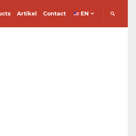
ucts
Artikel
Contact
EN