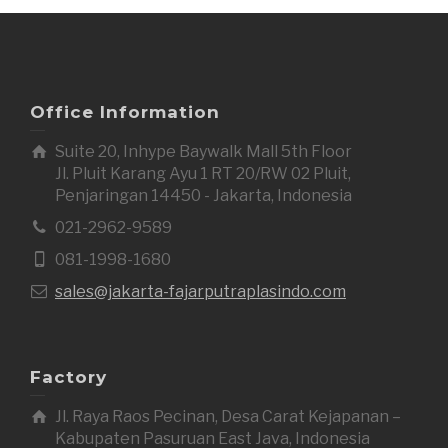
Office Information
Suite 20, Inhype Baywalk Mall 5th Floor
Jl. Pluit Karang Ayu 1 RT 20/RW 02 Pluit,
Penjaringan 14450 - Jakarta, Indonesia
021-2962-9589
081-1998-1680
sales@jakarta-fajarputraplasindo.com
Factory
Jl. Raya Raos Pecinan, Desa Carat Kejapanan –
Kabupaten Pasuruan East Java, Indonesia