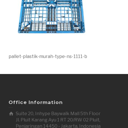
pallet-plastik-murah-type-ns-1111-b
Office Information
Suite 20, Inhype Baywalk Mall 5th Floor
Jl. Pluit Karang Ayu 1 RT 20/RW 02 Pluit,
Penjaringan 14450 - Jakarta, Indonesia