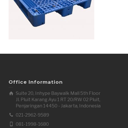
Office Information
Suite 20, Inhype Baywalk Mall 5th Floor
Jl. Pluit Karang Ayu 1 RT 20/RW 02 Pluit,
Penjaringan 14450 - Jakarta, Indonesia
021-2962-9589
081-1998-1680