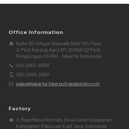
Office Information
Suite 20, Inhype Baywalk Mall 5th Floor
Jl. Pluit Karang Ayu 1 RT 20/RW 02 Pluit,
Penjaringan 14450 - Jakarta, Indonesia
021-2962-9589
081-1998-1680
sales@jakarta-fajarputraplasindo.com
Factory
Jl. Raya Raos Pecinan, Desa Carat Kejapanan –
Kabupaten Pasuruan East Java, Indonesia