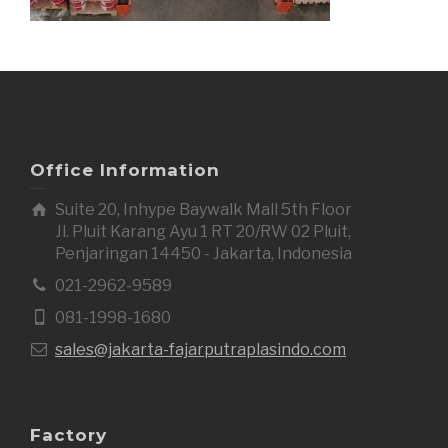
Office Information
Suite 20, Inhype Baywalk Mall 5th Floor
Jl. Pluit Karang Ayu 1 RT 20/RW 02 Pluit,
Penjaringan 14450 - Jakarta, Indonesia
021-2962-9589
081-1998-1680
sales@jakarta-fajarputraplasindo.com
Factory