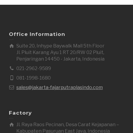
Office Information
Suite 20, Inhype Baywalk Mall 5th Floor
Jl. Pluit Karang Ayu 1 RT 20/RW 02 Pluit,
Penjaringan 14450 - Jakarta, Indonesia
021-2962-9589
081-1998-1680
sales@jakarta-fajarputraplasindo.com
Factory
Jl. Raya Raos Pecinan, Desa Carat Kejapanan –
Kabupaten Pasuruan East Java, Indonesia