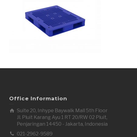
Office Information
Suite 20, Inhype Baywalk Mall 5th Floor
Jl. Pluit Karang Ayu 1 RT 20/RW 02 Pluit,
Penjaringan 14450 - Jakarta, Indonesia
021-2962-9589