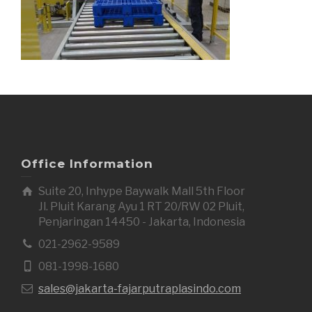
Office Information
Suite 20, Inhype Baywalk Mall 5th Floor
Jl. Pluit Karang Ayu 1 RT 20/RW 02 Pluit,
Penjaringan 14450 - Jakarta, Indonesia
021-2962-9589
081-1998-1680
sales@jakarta-fajarputraplasindo.com