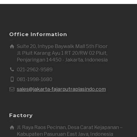
Office Information
Suite 20, Inhype Baywalk Mall 5th Floor
Jl. Pluit Karang Ayu 1 RT 20/RW 02 Pluit,
Penjaringan 14450 - Jakarta, Indonesia
021-2962-9589
081-1998-1680
sales@jakarta-fajarputraplasindo.com
Factory
Jl. Raya Raos Pecinan, Desa Carat Kejapanan –
Kabupaten Pasuruan East Java, Indonesia