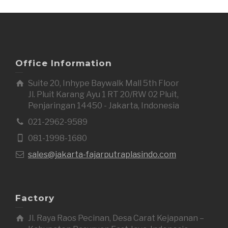
Office Information
Suite 20, Inhype Baywalk Mall 5th Floor
Jl. Pluit Karang Ayu 1 RT 20/RW 02 Pluit,
Penjaringan 14450 - Jakarta, Indonesia
021-2962-9589
081-1998-1680
sales@jakarta-fajarputraplasindo.com
Factory
Jl. Raya Raos Pecinan, Desa Carat Kejapanan –