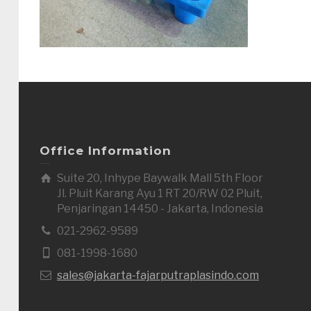
Office Information
Suite 20, Inhype Baywalk Mall 5th Floor
Jl. Pluit Karang Ayu 1 RT 20/RW 02 Pluit,
Penjaringan 14450 - Jakarta, Indonesia
021-2962-9589
081-1998-1680
sales@jakarta-fajarputraplasindo.com