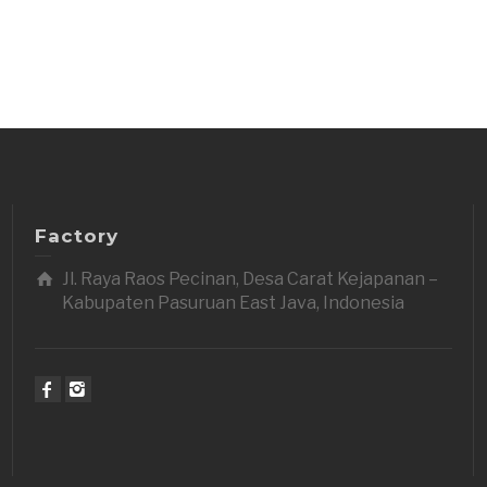
Factory
Jl. Raya Raos Pecinan, Desa Carat Kejapanan –
Kabupaten Pasuruan East Java, Indonesia