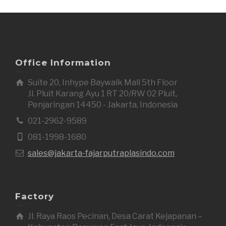
Office Information
Suite 20, Inhype Baywalk Mall 5th Floor
Jl. Pluit Karang Ayu 1 RT 20/RW 02 Pluit,
Penjaringan 14450 - Jakarta, Indonesia
021-2962-9589
081-1998-1680
sales@jakarta-fajarputraplasindo.com
Factory
Jl. Raya Raos Pecinan, Desa Carat Kejapanan –