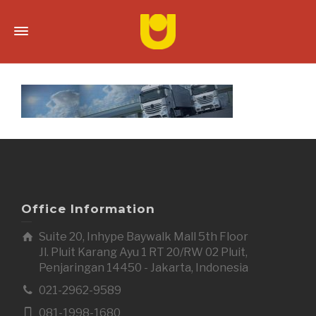
Office Information
Suite 20, Inhype Baywalk Mall 5th Floor
Jl. Pluit Karang Ayu 1 RT 20/RW 02 Pluit,
Penjaringan 14450 - Jakarta, Indonesia
021-2962-9589
081-1998-1680