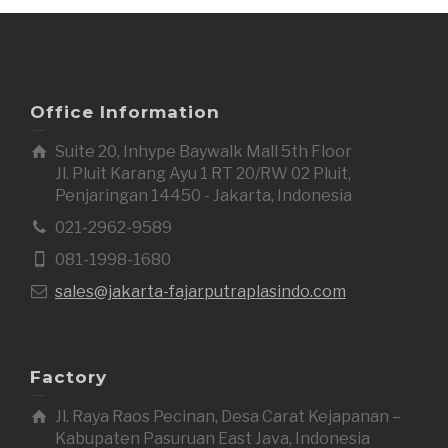
Office Information
Suite 20, Inhype Baywalk Mall 5th Floor
Jl. Pluit Karang Ayu 1 RT 20/RW 02 Pluit,
Penjaringan 14450 - Jakarta, Indonesia
021-2962-9589
081-1998-1680
sales@jakarta-fajarputraplasindo.com
Factory
Jl. Raya Raos Pecinan, Desa Carat Kejapanan –
Kabupaten Pasuruan East Java, Indonesia