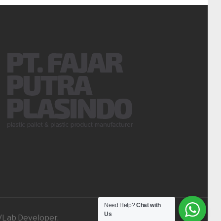
Need Help?
Chat with
Us
iVLab Developer.