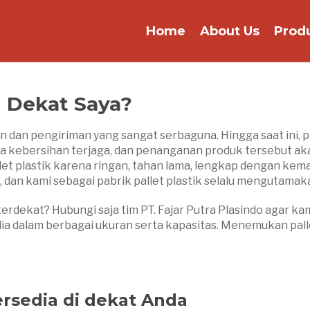
Home
About Us
Prod
di Dekat Saya?
n dan pengiriman yang sangat serbaguna. Hingga saat ini,
a kebersihan terjaga, dan penanganan produk tersebut aka
llet plastik karena ringan, tahan lama, lengkap dengan kem
k, dan kami sebagai pabrik pallet plastik selalu mengutama
terdekat? Hubungi saja tim PT. Fajar Putra Plasindo agar
dia dalam berbagai ukuran serta kapasitas. Menemukan pall
tersedia di dekat Anda