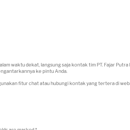
am waktu dekat, langsung saja kontak tim PT. Fajar Putra P
mengantarkannya ke pintu Anda.
nakan fitur chat atau hubungi kontak yang tertera di webs
ields are marked
*