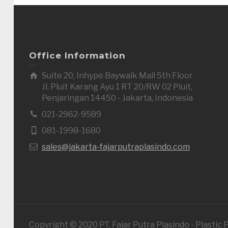
Office Information
Suite 20, Inhype Baywalk Mall 5th Floor
Jl. Pluit Karang Ayu 1 RT 20/RW 02 Pluit,
Penjaringan 14450 - Jakarta, Indonesia
021-2962-9589
081-1998-1680
sales@jakarta-fajarputraplasindo.com
Copyright © 2020 PT. Fajar Putra Plasindo - Plastic