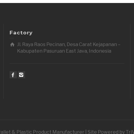
Factory
Jl. Raya Raos Pecinan, Desa Carat Kejapanan –
Kabupaten Pasuruan East Java, Indonesia
 Pallet & Plastic Product Manufacturer | Site Powered by Tr