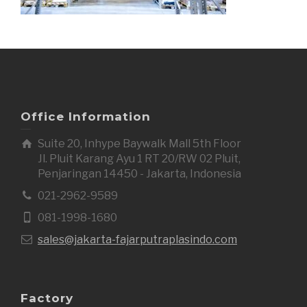
Office Information
Suite 20, Inhype Baywalk Mall 5th Floor
Jl. Pluit Karang Ayu 1 RT 20/RW 02 Pluit,
Penjaringan 14450 - Jakarta, Indonesia
021-2962-9589
081-1998-1680
sales@jakarta-fajarputraplasindo.com
Factory