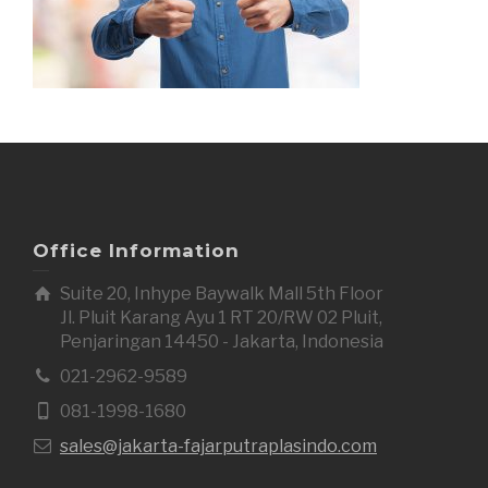
Office Information
Suite 20, Inhype Baywalk Mall 5th Floor
Jl. Pluit Karang Ayu 1 RT 20/RW 02 Pluit,
Penjaringan 14450 - Jakarta, Indonesia
021-2962-9589
081-1998-1680
sales@jakarta-fajarputraplasindo.com